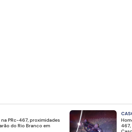
CAS
 na PRc-467, proximidades
Home
Barão do Rio Branco em
467,
Casc