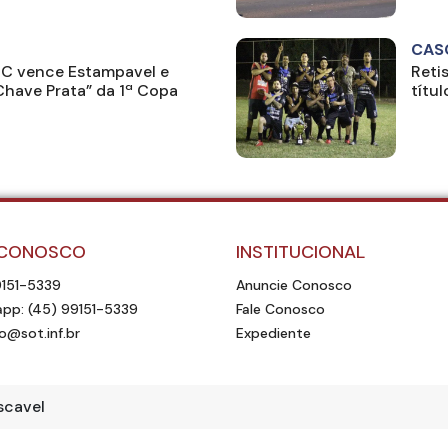
CAS
FC vence Estampavel e
Reti
“Chave Prata” da 1ª Copa
títu
 CONOSCO
INSTITUCIONAL
9151-5339
Anuncie Conosco
pp: (45) 99151-5339
Fale Conosco
o@sot.inf.br
Expediente
scavel