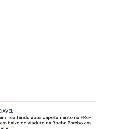
CAVEL
m fica ferido após capotamento na PRc-
 em baixo do viaduto da Rocha Pombo em
avel