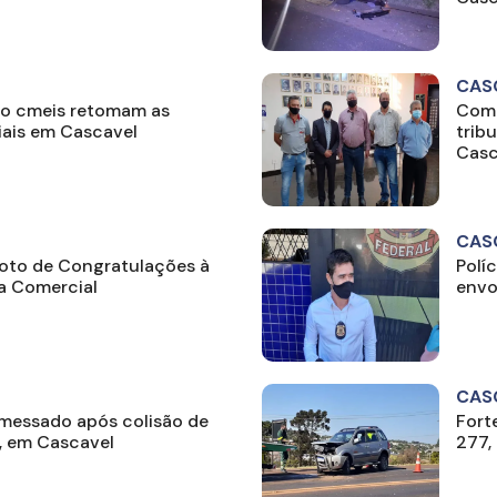
CAS
co cmeis retomam as
Comu
iais em Cascavel
trib
Casc
CAS
to de Congratulações à
Políc
a Comercial
envo
CAS
emessado após colisão de
Fort
, em Cascavel
277,