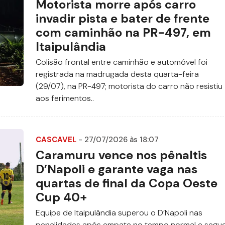
Motorista morre após carro
invadir pista e bater de frente
com caminhão na PR-497, em
Itaipulândia
Colisão frontal entre caminhão e automóvel foi
registrada na madrugada desta quarta-feira
(29/07), na PR-497; motorista do carro não resistiu
aos ferimentos..
CASCAVEL
- 27/07/2026 às 18:07
Caramuru vence nos pênaltis
D’Napoli e garante vaga nas
quartas de final da Copa Oeste
Cup 40+
Equipe de Itaipulândia superou o D’Napoli nas
penalidades após empate no tempo normal e segu