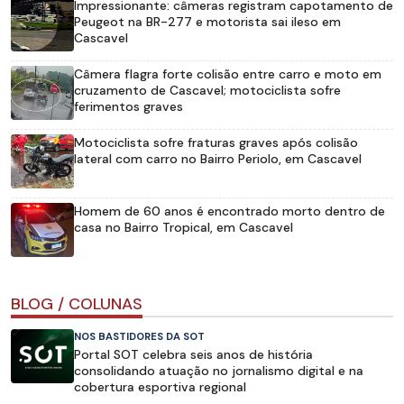
Impressionante: câmeras registram capotamento de
Peugeot na BR-277 e motorista sai ileso em
Cascavel
Câmera flagra forte colisão entre carro e moto em
cruzamento de Cascavel; motociclista sofre
ferimentos graves
Motociclista sofre fraturas graves após colisão
lateral com carro no Bairro Periolo, em Cascavel
Homem de 60 anos é encontrado morto dentro de
casa no Bairro Tropical, em Cascavel
BLOG / COLUNAS
NOS BASTIDORES DA SOT
Portal SOT celebra seis anos de história
consolidando atuação no jornalismo digital e na
cobertura esportiva regional