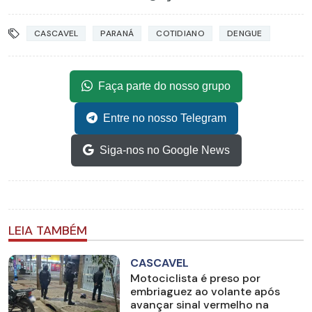
CASCAVEL
PARANÁ
COTIDIANO
DENGUE
Faça parte do nosso grupo
Entre no nosso Telegram
Siga-nos no Google News
LEIA TAMBÉM
CASCAVEL
Motociclista é preso por
embriaguez ao volante após
avançar sinal vermelho na