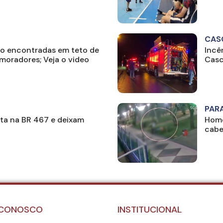
CAS
ão encontradas em teto de
Incê
 moradores; Veja o video
Casc
PAR
a na BR 467 e deixam
Home
cabe
 CONOSCO
INSTITUCIONAL