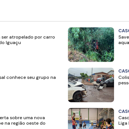
CAS
 ser atropelado por carro
Save
do Iguaçu
aqua
CAS
sal conhece seu grupo na
Coli
pess
CAS
 alerta sobre uma nova
Casc
e na região oeste do
Liga