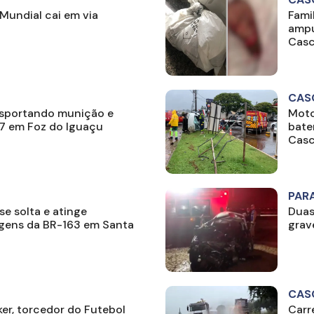
Mundial cai em via
Fami
ampu
Casc
CAS
nsportando munição e
Moto
7 em Foz do Iguaçu
bate
Casc
PAR
e solta e atinge
Duas
rgens da BR-163 em Santa
grav
CAS
ker, torcedor do Futebol
Carr