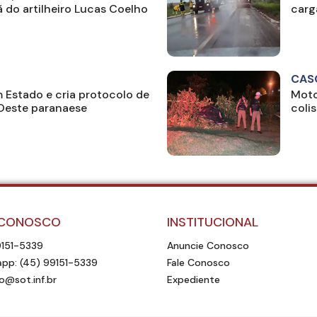
ã do artilheiro Lucas Coelho
carg
CAS
Estado e cria protocolo de
Moto
 Oeste paranaese
coli
 CONOSCO
INSTITUCIONAL
9151-5339
Anuncie Conosco
pp: (45) 99151-5339
Fale Conosco
o@sot.inf.br
Expediente