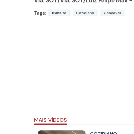
Via: SOT
/Via: SOT/Luiz Felipe Max -
Tags:
Trânsito
Cotidiano
Cascavel
MAIS VÍDEOS
COTIDIANO