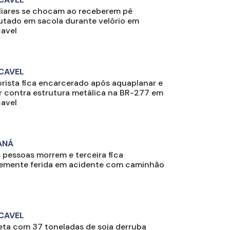
liares se chocam ao receberem pé
tado em sacola durante velório em
avel
CAVEL
rista fica encarcerado após aquaplanar e
r contra estrutura metálica na BR-277 em
avel
ANÁ
 pessoas morrem e terceira fica
emente ferida em acidente com caminhão
CAVEL
eta com 37 toneladas de soja derruba