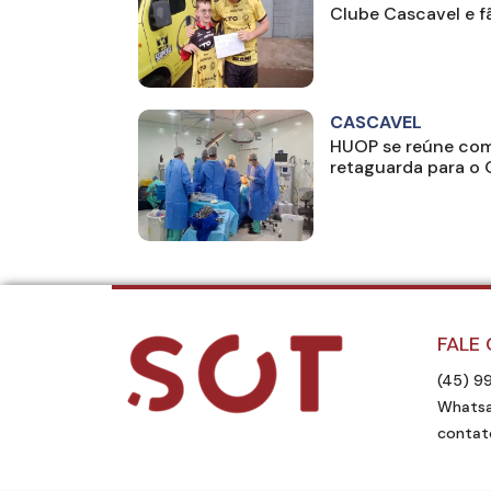
Clube Cascavel e f
CASCAVEL
HUOP se reúne com 
retaguarda para o
FALE
(45) 9
Whatsa
contat