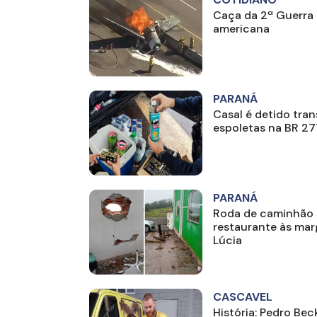
Caça da 2ª Guerra 
americana
PARANÁ
Casal é detido tra
espoletas na BR 27
PARANÁ
Roda de caminhão s
restaurante às ma
Lúcia
CASCAVEL
História: Pedro Bec