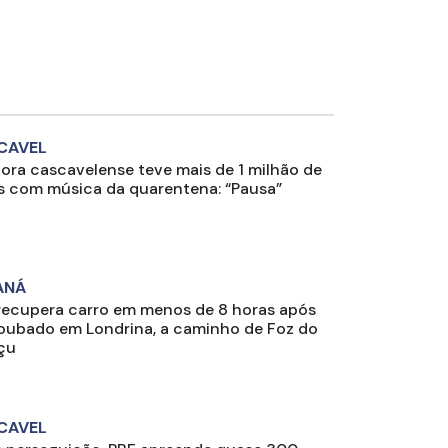
CAVEL
ora cascavelense teve mais de 1 milhão de
s com música da quarentena: “Pausa”
ANÁ
recupera carro em menos de 8 horas após
roubado em Londrina, a caminho de Foz do
çu
CAVEL