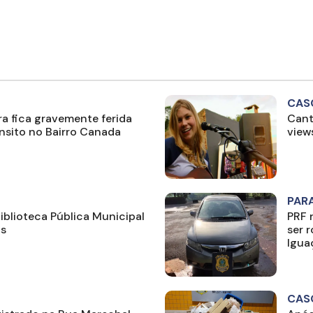
CAS
a fica gravemente ferida
Cant
ânsito no Bairro Canada
view
PAR
iblioteca Pública Municipal
PRF 
os
ser 
Igua
CAS