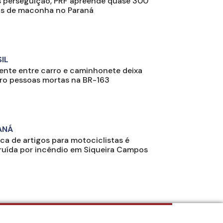
 perseguição, PRF apreende quase 300
os de maconha no Paraná
IL
ente entre carro e caminhonete deixa
ro pessoas mortas na BR-163
ANÁ
ica de artigos para motociclistas é
ruída por incêndio em Siqueira Campos