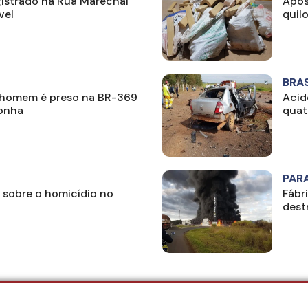
istrado na Rua Marechal
Após
vel
quil
BRAS
 homem é preso na BR-369
Acid
onha
quat
PAR
a sobre o homicídio no
Fábr
dest