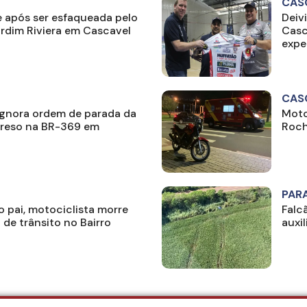
CAS
 após ser esfaqueada pelo
Deiv
rdim Riviera em Cascavel
Casc
expe
CAS
ignora ordem de parada da
Moto
preso na BR-369 em
Roch
PAR
o pai, motociclista morre
Falc
 de trânsito no Bairro
auxi