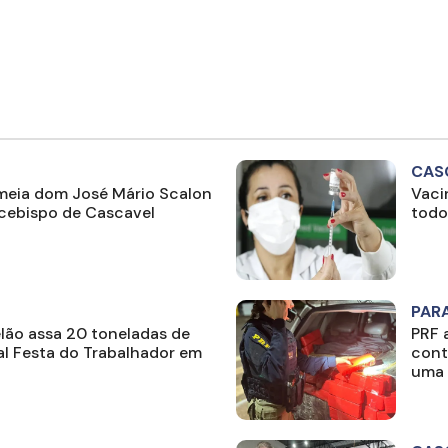
CAS
meia dom José Mário Scalon
Vaci
ebispo de Cascavel
todo
PAR
lão assa 20 toneladas de
PRF 
al Festa do Trabalhador em
cont
uma 