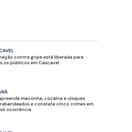
CAVEL
nação contra gripe está liberada para
s os públicos em Cascavel
ANÁ
apreende maconha, cocaína e uísques
rabandeados e constata cinco crimes em
só ocorrência