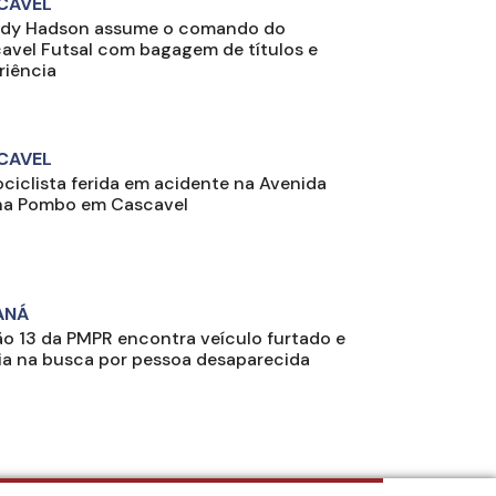
CAVEL
idy Hadson assume o comando do
avel Futsal com bagagem de títulos e
riência
CAVEL
ciclista ferida em acidente na Avenida
a Pombo em Cascavel
ANÁ
ão 13 da PMPR encontra veículo furtado e
lia na busca por pessoa desaparecida