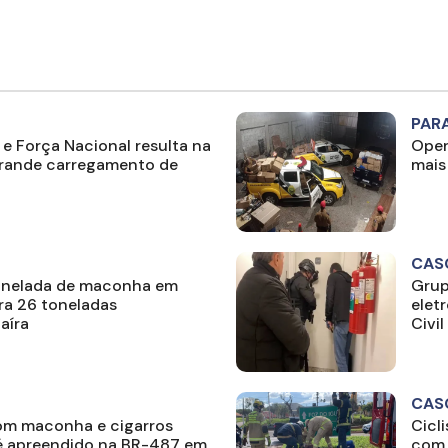
PAR
 e Força Nacional resulta na
Oper
rande carregamento de
mais
CAS
tonelada de maconha em
Grup
era 26 toneladas
elet
aíra
Civil
CAS
om maconha e cigarros
Cicl
 apreendido na BR-487 em
com 