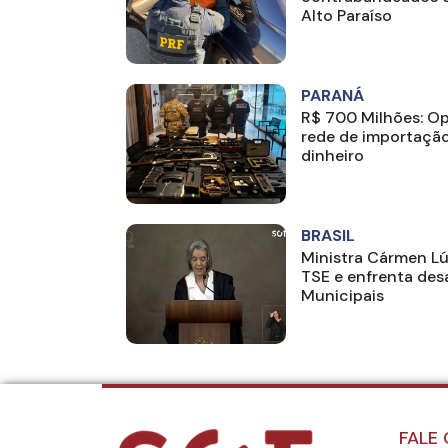
Alto Paraíso
PARANÁ
R$ 700 Milhões: O
rede de importação
dinheiro
BRASIL
Ministra Cármen Lú
TSE e enfrenta desa
Municipais
FALE