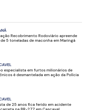
ANÁ
ação Recobrimento Rodoviário apreende
 de 5 toneladas de maconha em Maringá
CAVEL
o especialista em furtos milionários de
rônicos é desmantelada em ação da Polícia
CAVEL
ista de 25 anos fica ferido em acidente
carreta na BR-277 em Cascavel