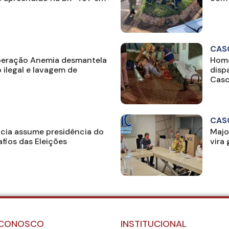
CAS
peração Anemia desmantela
Home
 ilegal e lavagem de
disp
Casc
CAS
cia assume presidência do
Majo
fios das Eleições
vira
 CONOSCO
INSTITUCIONAL