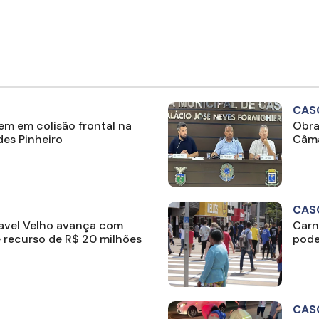
CAS
m em colisão frontal na
Obra
es Pinheiro
Câma
CAS
cavel Velho avança com
Carn
e recurso de R$ 20 milhões
pode
CAS