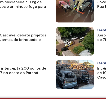
em Medianeira: 90 kg de
Jove
os e criminoso foge para
Rua 
CAS
Cascavel debate projetos
Aero
r, armas de brinquedo e
de 7
CAS
F intercepta 200 quilos de
Incê
 no oeste do Paraná
de 1
Casc