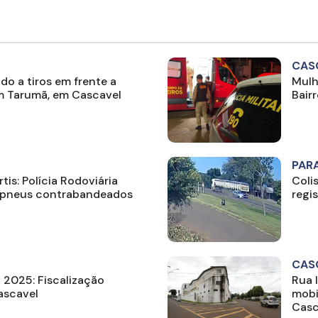
CAS
o a tiros em frente a
Mulh
m Tarumã, em Cascavel
Bair
PAR
is: Polícia Rodoviária
Coli
 pneus contrabandeados
regi
CAS
2025: Fiscalização
Rua 
ascavel
mobi
Casc