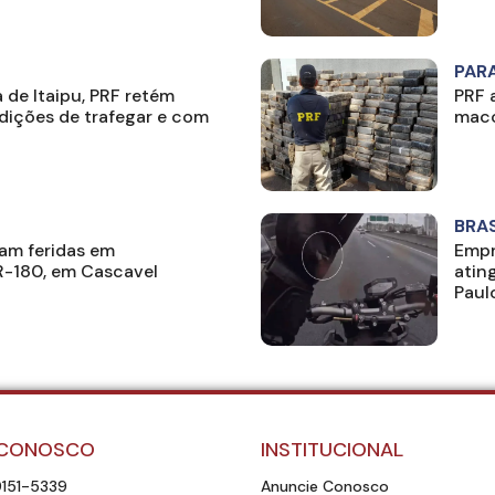
PAR
 de Itaipu, PRF retém
PRF 
ições de trafegar e com
maco
BRAS
am feridas em
Empr
-180, em Cascavel
atin
Paul
 CONOSCO
INSTITUCIONAL
9151-5339
Anuncie Conosco