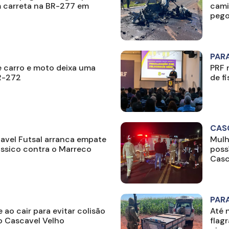
m carreta na BR-277 em
cami
pego
PAR
e carro e moto deixa uma
PRF 
R-272
de f
CAS
cavel Futsal arranca empate
Mulh
ássico contra o Marreco
poss
Casc
PAR
e ao cair para evitar colisão
Até 
o Cascavel Velho
flag