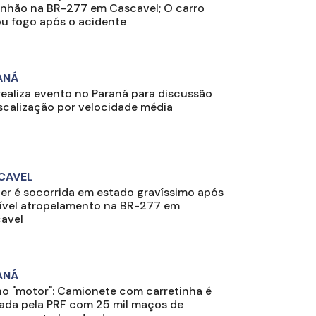
nhão na BR-277 em Cascavel; O carro
u fogo após o acidente
ANÁ
realiza evento no Paraná para discussão
iscalização por velocidade média
CAVEL
er é socorrida em estado gravíssimo após
ível atropelamento na BR-277 em
avel
ANÁ
no "motor": Camionete com carretinha é
rada pela PRF com 25 mil maços de