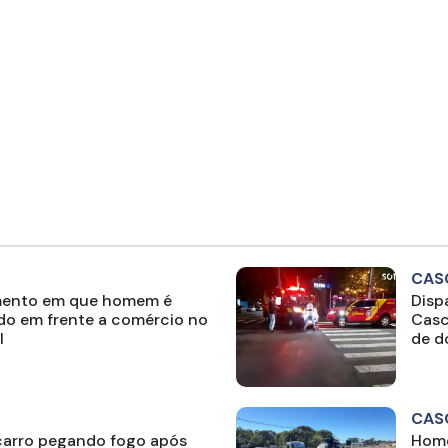
CAS
mento em que homem é
Disp
do em frente a comércio no
Casc
l
de d
CAS
arro pegando fogo após
Home