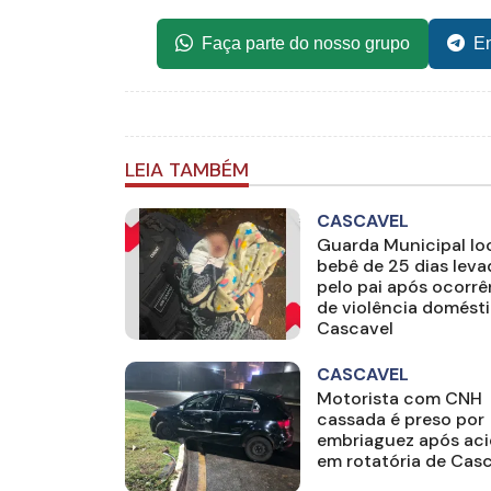
Faça parte do nosso grupo
En
LEIA TAMBÉM
CASCAVEL
Guarda Municipal loc
bebê de 25 dias lev
pelo pai após ocorrê
de violência domést
Cascavel
CASCAVEL
Motorista com CNH
cassada é preso por
embriaguez após ac
em rotatória de Cas