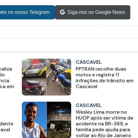
tre no nosso Telegram
Siga-nos no Google News
CASCAVEL
aliza
PPTRAN recolhe duas
ado
motos e registra 11
ncia
infrações de trânsito em
ica em
Cascavel
CASCAVEL
Wesley Lima morre no
HUOP após ser vítima de
idente
acidente na BR-369, e
cavel
família pede ajuda para
voltar ao Rio de Janeiro