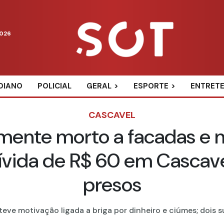
2026
DIANO
POLICIAL
GERAL
ESPORTE
ENTRET
CASCAVEL
mente morto a facadas e 
ívida de R$ 60 em Cascave
presos
eve motivação ligada a briga por dinheiro e ciúmes; dois sus