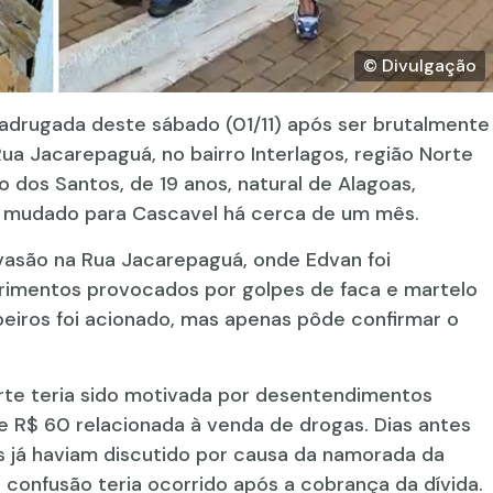
© Divulgação
rugada deste sábado (01/11) após ser brutalmente
a Jacarepaguá, no bairro Interlagos, região Norte
 dos Santos, de 19 anos, natural de Alagoas,
e mudado para Cascavel há cerca de um mês.
asão na Rua Jacarepaguá, onde Edvan foi
erimentos provocados por golpes de faca e martelo
eiros foi acionado, mas apenas pôde confirmar o
rte teria sido motivada por desentendimentos
 R$ 60 relacionada à venda de drogas. Dias antes
s já haviam discutido por causa da namorada da
 confusão teria ocorrido após a cobrança da dívida.