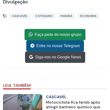
Divulgação
CASCAVEL
COTIDIANO
PARANÁ
ECONOMIA
Faça parte do nosso grupo
Entre no nosso Telegram
Siga-nos no Google News
LEIA TAMBÉM
CASCAVEL
Motociclista fica ferido após
atingir banheiro químico que