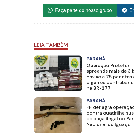
Faça parte do nosso grupo
En
LEIA TAMBÉM
PARANÁ
Operação Protetor
apreende mais de 3 
haxixe e 75 pacotes
cigarros contraban
na BR-277
PARANÁ
PF deflagra operaçã
contra quadrilha sus
de caça ilegal no Pa
Nacional do Iguaçu