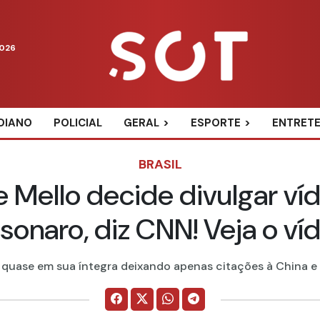
2026
DIANO
POLICIAL
GERAL
ESPORTE
ENTRET
BRASIL
e Mello decide divulgar ví
sonaro, diz CNN! Veja o ví
quase em sua íntegra deixando apenas citações à China e ao 