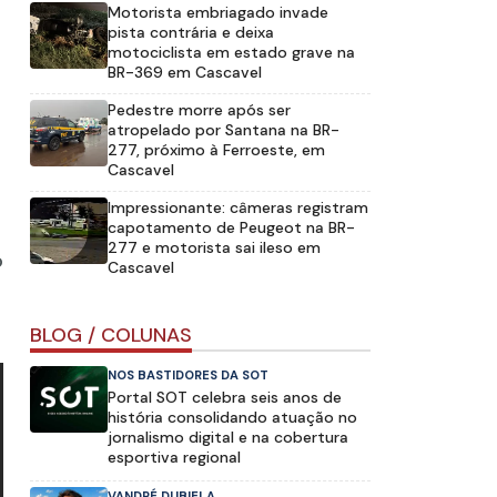
Motorista embriagado invade
pista contrária e deixa
motociclista em estado grave na
BR-369 em Cascavel
Pedestre morre após ser
atropelado por Santana na BR-
277, próximo à Ferroeste, em
Cascavel
Impressionante: câmeras registram
capotamento de Peugeot na BR-
277 e motorista sai ileso em
o
Cascavel
BLOG / COLUNAS
NOS BASTIDORES DA SOT
Portal SOT celebra seis anos de
história consolidando atuação no
jornalismo digital e na cobertura
esportiva regional
VANDRÉ DUBIELA