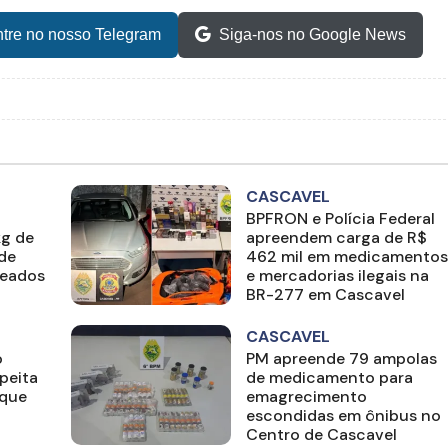
tre no nosso Telegram
Siga-nos no Google News
CASCAVEL
BPFRON e Polícia Federal
kg de
apreendem carga de R$
 de
462 mil em medicamentos
deados
e mercadorias ilegais na
BR-277 em Cascavel
CASCAVEL
o
PM apreende 79 ampolas
peita
de medicamento para
rque
emagrecimento
escondidas em ônibus no
Centro de Cascavel