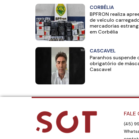
CORBÉLIA
BPFRON realiza apre
de veículo carregad
mercadorias estrang
em Corbélia
CASCAVEL
Paranhos suspende 
obrigatório de másc
Cascavel
FALE
(45) 9
Whatsa
contat