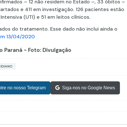
firmados – 12 não residem no Estado –, 33 óbitos –
artados e 411 em investigação. 126 pacientes estão
ntensiva (UTI) e 51 em leitos clínicos.
rados do tratamento. Esse dado não inclui ainda o
im 13/04/2020
o Paraná - Foto: Divulgação
IDIANO
tre no nosso Telegram
Siga-nos no Google News