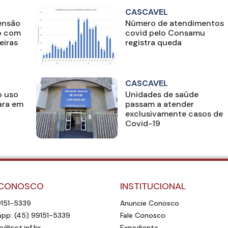
CASCAVEL
ensão
Número de atendimentos
o com
covid pelo Consamu
eiras
registra queda
CASCAVEL
o uso
Unidades de saúde
ara em
passam a atender
exclusivamente casos de
Covid-19
 CONOSCO
INSTITUCIONAL
9151-5339
Anuncie Conosco
pp: (45) 99151-5339
Fale Conosco
o@sot.inf.br
Expediente