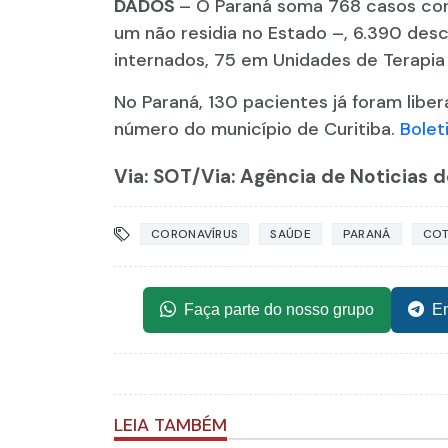
DADOS
– O Paraná soma 768 casos con
um não residia no Estado –, 6.390 desc
internados, 75 em Unidades de Terapia I
No Paraná, 130 pacientes já foram libe
número do município de Curitiba.
Bolet
Via: SOT
/Via: Agência de Noticias d
CORONAVÍRUS
SAÚDE
PARANÁ
COT
Faça parte do nosso grupo
En
LEIA TAMBÉM