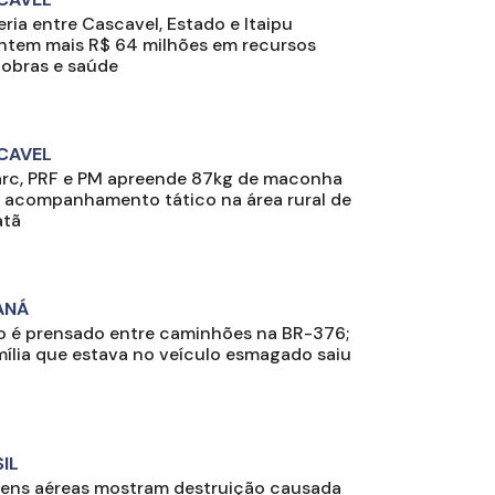
eria entre Cascavel, Estado e Itaipu
ntem mais R$ 64 milhões em recursos
 obras e saúde
CAVEL
rc, PRF e PM apreende 87kg de maconha
 acompanhamento tático na área rural de
atã
ANÁ
o é prensado entre caminhões na BR-376;
mília que estava no veículo esmagado saiu
IL
ens aéreas mostram destruição causada