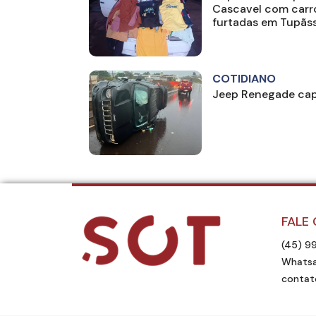
Cascavel com carr
furtadas em Tupãss
COTIDIANO
Jeep Renegade cap
FALE
(45) 9
Whatsa
contat