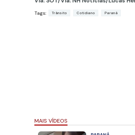
Via: SOT
/Via: NH Notícias/Lucas Her
Tags:
Trânsito
Cotidiano
Paraná
MAIS VÍDEOS
PARANÁ