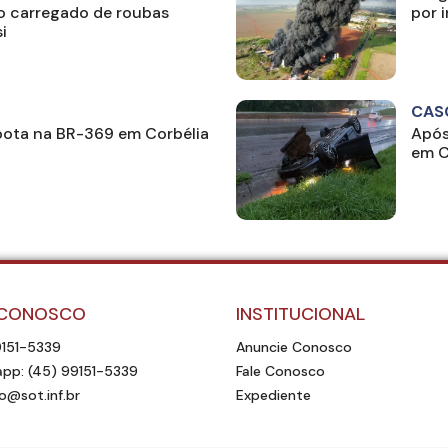
o carregado de roubas
por 
i
CAS
ota na BR-369 em Corbélia
Após
em C
 CONOSCO
INSTITUCIONAL
9151-5339
Anuncie Conosco
pp: (45) 99151-5339
Fale Conosco
o@sot.inf.br
Expediente