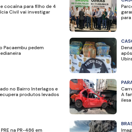
 e cocaína para filho de 4
Parc
cia Civil vai investigar
gara
para
CAS
rro Pacaembu pedem
Dena
edianeira
após
Ubir
PAR
do no Bairro Interlagos e
Carr
recupera produtos levados
A fa
ilesa
BRAS
a PRE na PR-486 em
Imag