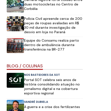
duas motocicletas no Centro de
Corbélia
Polícia Civil apreende cerca de 200
peças de roupas avaliadas em R$
30 mil durante investigação de
desvio em loja no Paraná
Equipe do Consamu realiza parto
dentro de ambulância durante
transferência na BR-277
BLOG / COLUNAS
NOS BASTIDORES DA SOT
Portal SOT celebra seis anos de
história consolidando atuação no
jornalismo digital e na cobertura
esportiva regional
VANDRÉ DUBIELA
A guerra e a crise dos fertilizantes