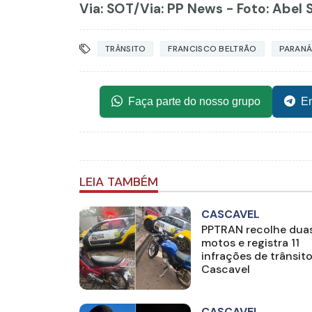
Via: SOT
/Via: PP News - Foto: Abel 
TRÂNSITO
FRANCISCO BELTRÃO
PARAN
Faça parte do nosso grupo
En
LEIA TAMBÉM
CASCAVEL
PPTRAN recolhe dua
motos e registra 11
infrações de trânsit
Cascavel
CASCAVEL