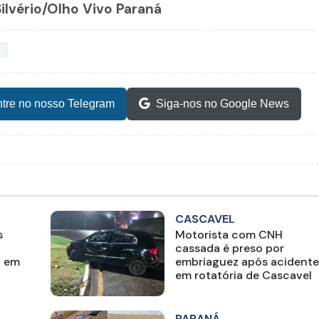
Silvério/Olho Vivo Paraná
Á
tre no nosso Telegram
Siga-nos no Google News
CASCAVEL
s
Motorista com CNH
cassada é preso por
o em
embriaguez após acidente
em rotatória de Cascavel
PARANÁ