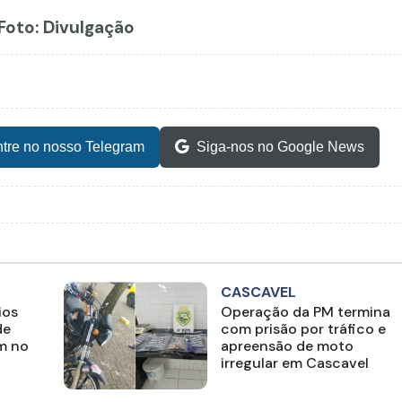
 Foto: Divulgação
tre no nosso Telegram
Siga-nos no Google News
CASCAVEL
ios
Operação da PM termina
de
com prisão por tráfico e
m no
apreensão de moto
irregular em Cascavel