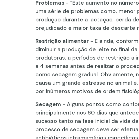
Problemas
- “Este aumento no número
uma série de problemas como, menor 
produção durante a lactação, perda d
prejudicado e maior taxa de descarte 
Restrição alimentar
- E ainda, conform
diminuir a produção de leite no final 
produtoras, a períodos de restrição al
a 4 semanas antes de realizar o proc
como secagem gradual. Obviamente, re
causa um grande estresse no animal e
por inúmeros motivos de ordem fisiológi
Secagem
- Alguns pontos como confor
principalmente nos 60 dias que antece
sucesso tanto na fase inicial da vida d
processo de secagem deve ser efetuado
antibióticos intramamários específic