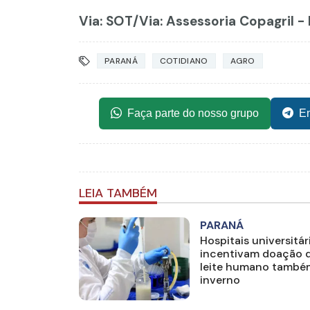
Via: SOT
/Via: Assessoria Copagril -
PARANÁ
COTIDIANO
AGRO
Faça parte do nosso grupo
En
LEIA TAMBÉM
PARANÁ
Hospitais universitár
incentivam doação 
leite humano també
inverno