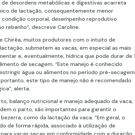
 de desordens metabólicas e digestivas acarreta
pico de lactação, consequentemente menor
e condição corporal, desempenho reprodutivo
no rebanho”, descreve Caroline.
e Chiréa, muitos produtores com o intuito de
da lactação, submetem as vacas, em especial as mais
imentar e, eventualmente, hídrica que pode durar de 
edimento de secagem. “Este manejo é conhecido
stringir água ou alimentos no período pré-secagem
, portanto, este tipo de manejo não é recomendado
ca”, alerta.
to, balanço nutricional e manejo adequado da vaca,
dem o parto, são importantes para garantir o
a bezerra, como da lactação da vaca. “Em geral, o
 de forma rápida, associado à utilização de
os para vacas secas em conformidade com a duração