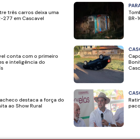
PAR
re três carros deixa uma
Tomb
BR-277 em Cascavel
BR-1
CAS
el conta com o primeiro
Capo
s e inteligência do
Boni
ís
Casc
CAS
acheco destaca a força do
Rati
ita ao Show Rural
paco