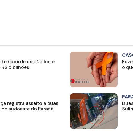
CAS
te recorde de público e
Feve
R$ 5 bilhões
o qu
PAR
a registra assalto a duas
Duas
s no sudoeste do Paraná
Suli