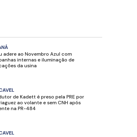
ANÁ
pu adere ao Novembro Azul com
anhas internas e iluminação de
icações da usina
CAVEL
utor de Kadett é preso pela PRE por
iaguez ao volante e sem CNH após
ente na PR-484
CAVEL