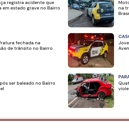
ça registra acidente que
Moto
a em estado grave no Bairro
na t
Bras
CAS
 fratura fechada na
Jove
são de trânsito no Bairro
Aven
PAR
pós ser baleado no Bairro
Quat
el
viol