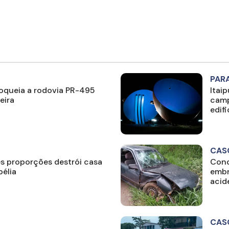
PAR
loqueia a rodovia PR-495
Itai
eira
camp
edif
CAS
s proporções destrói casa
Cond
élia
embr
acid
CAS