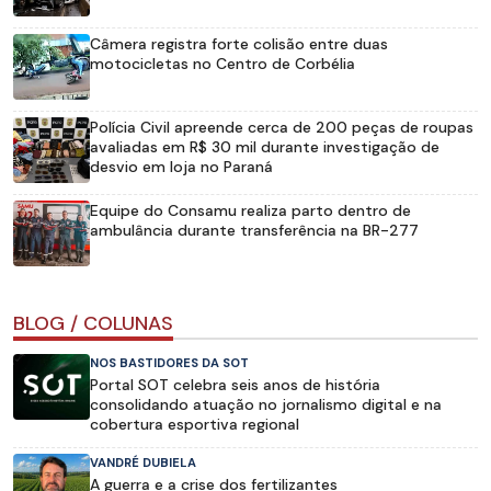
Câmera registra forte colisão entre duas
motocicletas no Centro de Corbélia
Polícia Civil apreende cerca de 200 peças de roupas
avaliadas em R$ 30 mil durante investigação de
desvio em loja no Paraná
Equipe do Consamu realiza parto dentro de
ambulância durante transferência na BR-277
BLOG / COLUNAS
NOS BASTIDORES DA SOT
Portal SOT celebra seis anos de história
consolidando atuação no jornalismo digital e na
cobertura esportiva regional
VANDRÉ DUBIELA
A guerra e a crise dos fertilizantes