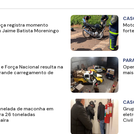
CAS
ça registra momento
Moto
u Jaime Batista Moreningo
fort
PAR
 e Força Nacional resulta na
Oper
rande carregamento de
mais
CAS
tonelada de maconha em
Grup
era 26 toneladas
elet
aíra
Civil