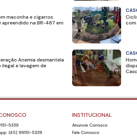
CAS
om maconha e cigarros
Cicl
 apreendido na BR-487 em
com 
CAS
peração Anemia desmantela
Home
 ilegal e lavagem de
disp
Casc
 CONOSCO
INSTITUCIONAL
9151-5339
Anuncie Conosco
pp: (45) 99151-5339
Fale Conosco