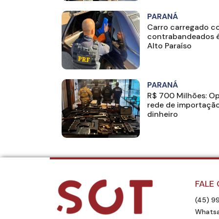
PARANÁ
Carro carregado c
contrabandeados é
Alto Paraíso
PARANÁ
R$ 700 Milhões: O
rede de importação
dinheiro
FALE
(45) 9
Whatsa