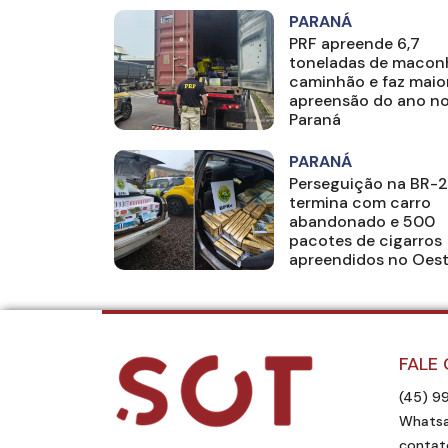
PARANÁ
PRF apreende 6,7
toneladas de macon
caminhão e faz maio
apreensão do ano n
Paraná
PARANÁ
Perseguição na BR-
termina com carro
abandonado e 500
pacotes de cigarros
apreendidos no Oes
FALE
(45) 9
Whatsa
contat