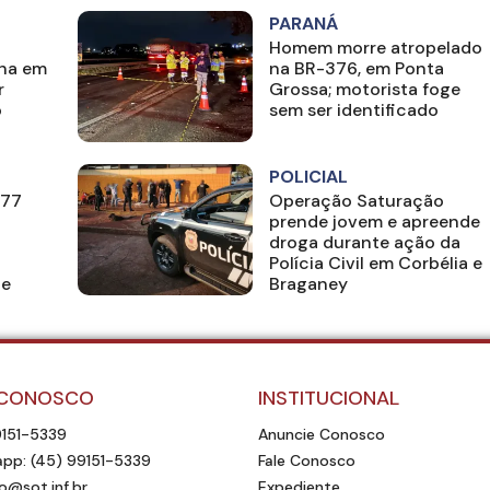
PARANÁ
Homem morre atropelado
ha em
na BR-376, em Ponta
r
Grossa; motorista foge
o
sem ser identificado
POLICIAL
277
Operação Saturação
prende jovem e apreende
droga durante ação da
Polícia Civil em Corbélia e
te
Braganey
 CONOSCO
INSTITUCIONAL
9151-5339
Anuncie Conosco
pp: (45) 99151-5339
Fale Conosco
o@sot.inf.br
Expediente