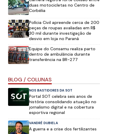
duas motocicletas no Centro de
Corbélia
Polícia Civil apreende cerca de 200
peças de roupas avaliadas em R$
30 mil durante investigação de
desvio em loja no Paraná
Equipe do Consamu realiza parto
dentro de ambulância durante
transferência na BR-277
BLOG / COLUNAS
NOS BASTIDORES DA SOT
Portal SOT celebra seis anos de
história consolidando atuação no
jornalismo digital e na cobertura
esportiva regional
VANDRÉ DUBIELA
A guerra e a crise dos fertilizantes