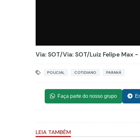
Via: SOT
/Via: SOT/Luiz Felipe Max 
POLICIAL
COTIDIANO
PARANÁ
Faça parte do nosso grupo
En
LEIA TAMBÉM