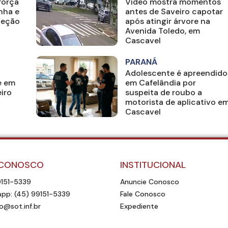
força
Vídeo mostra momentos
nha e
antes de Saveiro capotar
teção
após atingir árvore na
Avenida Toledo, em
Cascavel
PARANÁ
Adolescente é apreendido
e em
em Cafelândia por
iro
suspeita de roubo a
motorista de aplicativo e
Cascavel
 CONOSCO
INSTITUCIONAL
9151-5339
Anuncie Conosco
pp: (45) 99151-5339
Fale Conosco
o@sot.inf.br
Expediente