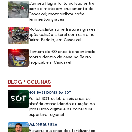
Câmera flagra forte colisão entre
carro e moto em cruzamento de
Cascavel; motociclista sofre
ferimentos graves
Motociclista sofre fraturas graves
após colisão lateral com carro no
Bairro Periolo, em Cascavel
Homem de 60 anos é encontrado
morto dentro de casa no Bairro
Tropical, em Cascavel
BLOG / COLUNAS
NOS BASTIDORES DA SOT
Portal SOT celebra seis anos de
história consolidando atuação no
jornalismo digital e na cobertura
esportiva regional
VANDRÉ DUBIELA
A guerra e a crise dos fertilizantes