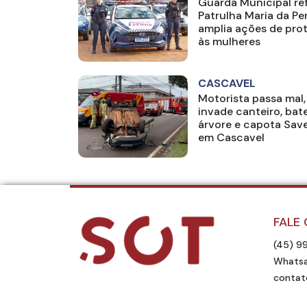
Guarda Municipal re
Patrulha Maria da Pe
amplia ações de pro
às mulheres
CASCAVEL
Motorista passa mal,
invade canteiro, bat
árvore e capota Save
em Cascavel
FALE
(45) 9
Whatsa
contat