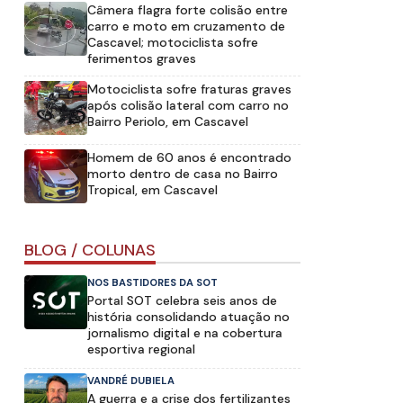
Câmera flagra forte colisão entre
carro e moto em cruzamento de
a
Cascavel; motociclista sofre
ferimentos graves
Motociclista sofre fraturas graves
após colisão lateral com carro no
Bairro Periolo, em Cascavel
Homem de 60 anos é encontrado
morto dentro de casa no Bairro
Tropical, em Cascavel
BLOG / COLUNAS
NOS BASTIDORES DA SOT
Portal SOT celebra seis anos de
história consolidando atuação no
a
jornalismo digital e na cobertura
esportiva regional
VANDRÉ DUBIELA
A guerra e a crise dos fertilizantes