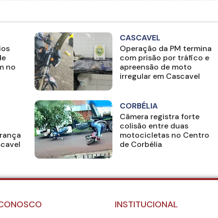
CASCAVEL
ios
Operação da PM termina
de
com prisão por tráfico e
m no
apreensão de moto
irregular em Cascavel
CORBÉLIA
Câmera registra forte
colisão entre duas
rança
motocicletas no Centro
scavel
de Corbélia
 CONOSCO
INSTITUCIONAL