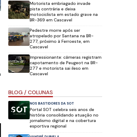
Motorista embriagado invade
pista contrária e deixa
motociclista em estado grave na
BR-369 em Cascavel
Pedestre morre após ser
atropelado por Santana na BR-
277, próximo à Ferroeste, em
Cascavel
Impressionante: câmeras registram
capotamento de Peugeot na BR-
277 e motorista sai ileso em
a
Cascavel
BLOG / COLUNAS
NOS BASTIDORES DA SOT
Portal SOT celebra seis anos de
história consolidando atuação no
jornalismo digital e na cobertura
esportiva regional
VANDRÉ DUBIELA