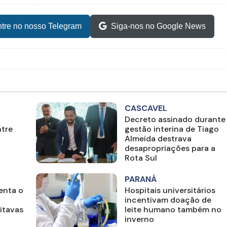
tre no nosso Telegram
Siga-nos no Google News
CASCAVEL
Decreto assinado durante
tre
gestão interina de Tiago
Almeida destrava
desapropriações para a
Rota Sul
PARANÁ
enta o
Hospitais universitários
incentivam doação de
oitavas
leite humano também no
inverno