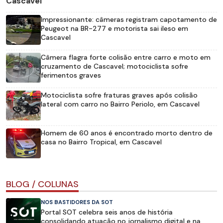
Cascavel
Impressionante: câmeras registram capotamento de
Peugeot na BR-277 e motorista sai ileso em
Cascavel
Câmera flagra forte colisão entre carro e moto em
cruzamento de Cascavel; motociclista sofre
ferimentos graves
Motociclista sofre fraturas graves após colisão
lateral com carro no Bairro Periolo, em Cascavel
Homem de 60 anos é encontrado morto dentro de
casa no Bairro Tropical, em Cascavel
BLOG / COLUNAS
NOS BASTIDORES DA SOT
Portal SOT celebra seis anos de história
consolidando atuação no jornalismo digital e na