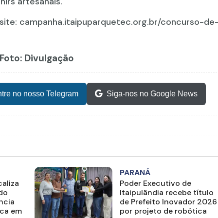
irs artesanais.
 site: campanha.itaipuparquetec.org.br/concurso-de
 Foto: Divulgação
tre no nosso Telegram
Siga-nos no Google News
PARANÁ
aliza
Poder Executivo de
ado
Itaipulândia recebe título
ncia
de Prefeito Inovador 2026
ica em
por projeto de robótica