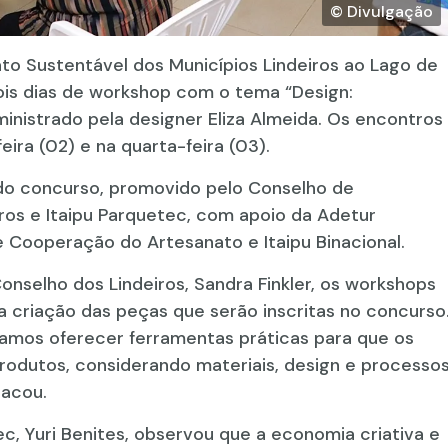
© Divulgação
ato Sustentável dos Municípios Lindeiros ao Lago de
ois dias de workshop com o tema “Design:
 ministrado pela designer Eliza Almeida. Os encontros
ira (02) e na quarta-feira (03).
 do concurso, promovido pelo Conselho de
ros e Itaipu Parquetec, com apoio da Adetur
 Cooperação do Artesanato e Itaipu Binacional.
nselho dos Lindeiros, Sandra Finkler, os workshops
a criação das peças que serão inscritas no concurso
scamos oferecer ferramentas práticas para que os
rodutos, considerando materiais, design e processo
tacou.
ec, Yuri Benites, observou que a economia criativa e