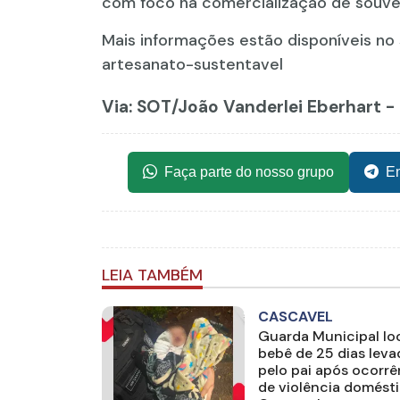
com foco na comercialização de souven
Mais informações estão disponíveis no
artesanato-sustentavel
Via: SOT
/João Vanderlei Eberhart -
Faça parte do nosso grupo
En
LEIA TAMBÉM
CASCAVEL
Guarda Municipal loc
bebê de 25 dias lev
pelo pai após ocorrê
de violência domést