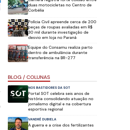
duas motocicletas no Centro de
Corbélia
Polícia Civil apreende cerca de 200
peças de roupas avaliadas em R$
30 mil durante investigação de
desvio em loja no Paraná
Equipe do Consamu realiza parto
dentro de ambulância durante
transferência na BR-277
BLOG / COLUNAS
NOS BASTIDORES DA SOT
.
Portal SOT celebra seis anos de
história consolidando atuação no
jornalismo digital e na cobertura
s
esportiva regional
VANDRÉ DUBIELA
A guerra e a crise dos fertilizantes