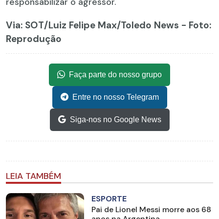
responsabilizar o agressor.
Via: SOT
/Luiz Felipe Max/Toledo News - Foto:
Reprodução
Faça parte do nosso grupo
Entre no nosso Telegram
Siga-nos no Google News
LEIA TAMBÉM
ESPORTE
Pai de Lionel Messi morre aos 68
anos na Argentina