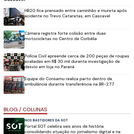
HB20 fica prensado entre caminhão e mureta após
acidente no Trevo Cataratas, em Cascavel
Câmera registra forte colisão entre duas
motocicletas no Centro de Corbélia
Polícia Civil apreende cerca de 200 peças de roupas
avaliadas em R$ 30 mil durante investigação de
desvio em loja no Paraná
Equipe do Consamu realiza parto dentro de
ambulância durante transferência na BR-277
BLOG / COLUNAS
NOS BASTIDORES DA SOT
Portal SOT celebra seis anos de história
consolidando atuação no jornalismo digital e na