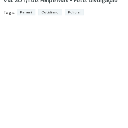
Via: SOT
/Luiz Felipe Max - Foto: Divulgação
Tags:
Paraná
Cotidiano
Policial