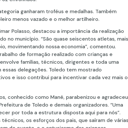
ategoria ganharam troféus e medalhas. Também
leiro menos vazado e o melhor artilheiro.
imar Polasso, destacou a importância da realização
o no município. “São quase seiscentos atletas, mai
ípio, movimentando nossa economia”, comentou.
trabalho de formação realizado com crianças e
nvolve famílias, técnicos, dirigentes e toda uma
m essas delegações. Toledo tem mostrado
vos e isso contribui para incentivar cada vez mais o
tos, conhecido como Mané, parabenizou e agradeceu
 Prefeitura de Toledo e demais organizadores. “Uma
ecer por toda a estrutura disposta aqui para nós”.
técnicos, os esforços dos pais, que saíram de vária
rem do evento, e o entusiasmo das crianças.