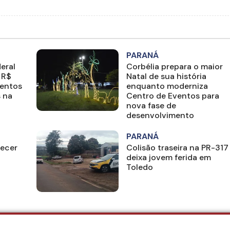
PARANÁ
eral
Corbélia prepara o maior
 R$
Natal de sua história
entos
enquanto moderniza
s na
Centro de Eventos para
nova fase de
desenvolvimento
PARANÁ
recer
Colisão traseira na PR-317
deixa jovem ferida em
Toledo