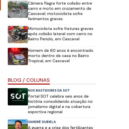
Câmera flagra forte colisão entre
carro e moto em cruzamento de
Cascavel; motociclista sofre
ferimentos graves
Motociclista sofre fraturas graves
após colisão lateral com carro no
Bairro Periolo, em Cascavel
Homem de 60 anos é encontrado
morto dentro de casa no Bairro
Tropical, em Cascavel
BLOG / COLUNAS
NOS BASTIDORES DA SOT
Portal SOT celebra seis anos de
história consolidando atuação no
jornalismo digital e na cobertura
esportiva regional
VANDRÉ DUBIELA
A guerra e a crise dos fertilizantes