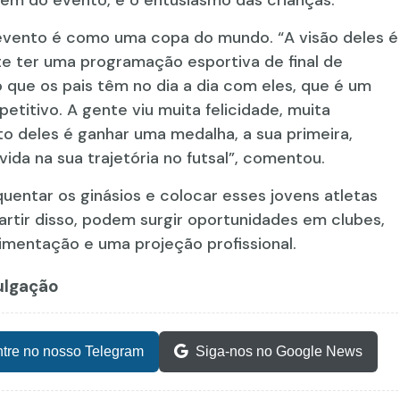
 evento é como uma copa do mundo. “A visão deles é
nte ter uma programação esportiva de final de
o que os pais têm no dia a dia com eles, que é um
etitivo. A gente viu muita felicidade, muita
o deles é ganhar uma medalha, a sua primeira,
ida na sua trajetória no futsal”, comentou.
entar os ginásios e colocar esses jovens atletas
tir disso, podem surgir oportunidades em clubes,
imentação e uma projeção profissional.
vulgação
tre no nosso Telegram
Siga-nos no Google News