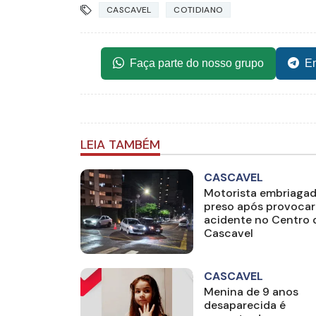
CASCAVEL
COTIDIANO
Faça parte do nosso grupo
En
LEIA TAMBÉM
CASCAVEL
Motorista embriagad
preso após provocar
acidente no Centro 
Cascavel
CASCAVEL
Menina de 9 anos
desaparecida é