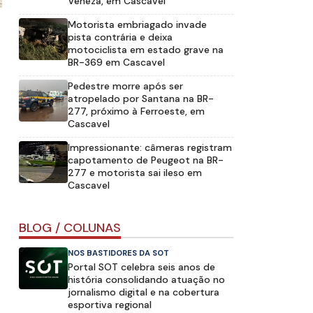
Veneza, em Cascavel
Motorista embriagado invade
pista contrária e deixa
motociclista em estado grave na
BR-369 em Cascavel
Pedestre morre após ser
atropelado por Santana na BR-
277, próximo à Ferroeste, em
Cascavel
Impressionante: câmeras registram
capotamento de Peugeot na BR-
277 e motorista sai ileso em
Cascavel
BLOG / COLUNAS
e
NOS BASTIDORES DA SOT
Portal SOT celebra seis anos de
história consolidando atuação no
jornalismo digital e na cobertura
esportiva regional