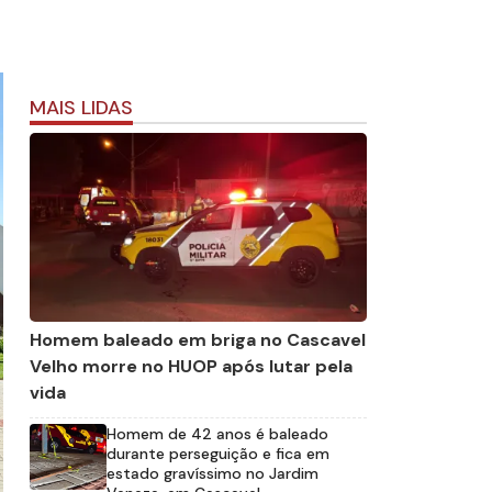
MAIS LIDAS
Homem baleado em briga no Cascavel
Velho morre no HUOP após lutar pela
vida
Homem de 42 anos é baleado
durante perseguição e fica em
estado gravíssimo no Jardim