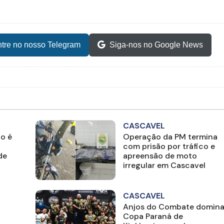
tre no nosso Telegram
Siga-nos no Google News
CASCAVEL
o é
Operação da PM termina
com prisão por tráfico e
de
apreensão de moto
irregular em Cascavel
CASCAVEL
Anjos do Combate domin
Copa Paraná de