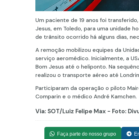
Um paciente de 19 anos foi transferido,
Jesus, em Toledo, para uma unidade hos
de trânsito ocorrido há alguns dias, n
A remoção mobilizou equipes da Unida
serviço aeromédico. Inicialmente, a U
Bom Jesus até o heliponto. Na sequênc
realizou o transporte aéreo até Londrin
Participaram da operação o piloto Ma
Comparin e o médico André Kamchen.
Via: SOT
/Luiz Felipe Max - Foto: Di
Faça parte do nosso grupo
En