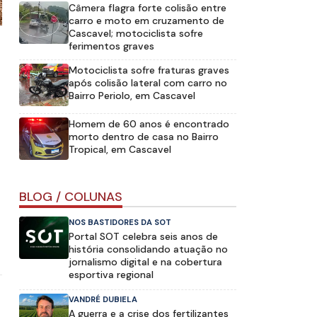
Câmera flagra forte colisão entre
carro e moto em cruzamento de
Cascavel; motociclista sofre
ferimentos graves
Motociclista sofre fraturas graves
após colisão lateral com carro no
Bairro Periolo, em Cascavel
Homem de 60 anos é encontrado
morto dentro de casa no Bairro
Tropical, em Cascavel
BLOG / COLUNAS
NOS BASTIDORES DA SOT
Portal SOT celebra seis anos de
história consolidando atuação no
jornalismo digital e na cobertura
esportiva regional
VANDRÉ DUBIELA
A guerra e a crise dos fertilizantes