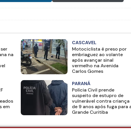
CASCAVEL
 ser
Motociclista é preso por
ana na
embriaguez ao volante
após avançar sinal
vel
vermelho na Avenida
Carlos Gomes
PARANÁ
RF
Polícia Civil prende
suspeito de estupro de
deados
vulnerável contra criança
s em
de 9 anos após fuga para 
Grande Curitiba