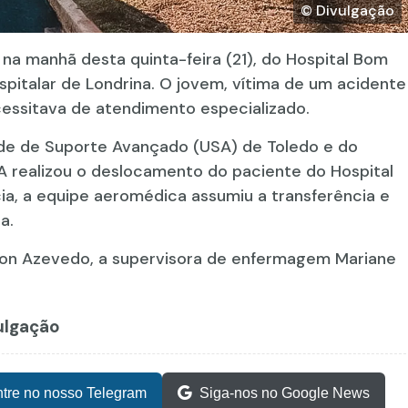
© Divulgação
 na manhã desta quinta-feira (21), do Hospital Bom
pitalar de Londrina. O jovem, vítima de um acidente
ecessitava de atendimento especializado.
de de Suporte Avançado (USA) de Toledo e do
SA realizou o deslocamento do paciente do Hospital
ia, a equipe aeromédica assumiu a transferência e
a.
iron Azevedo, a supervisora de enfermagem Mariane
vulgação
tre no nosso Telegram
Siga-nos no Google News