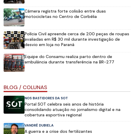
Câmera registra forte colisão entre duas
motocicletas no Centro de Corbélia
Polícia Civil apreende cerca de 200 peças de roupas
avaliadas em R$ 30 mil durante investigação de
desvio em loja no Paraná
Equipe do Consamu realiza parto dentro de
ambulância durante transferência na BR-277
BLOG / COLUNAS
NOS BASTIDORES DA SOT
Portal SOT celebra seis anos de história
consolidando atuação no jornalismo digital e na
cobertura esportiva regional
VANDRÉ DUBIELA
A guerra e a crise dos fertilizantes