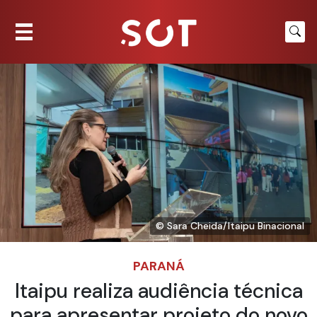
© Sara Cheida/Itaipu Binacional
PARANÁ
Itaipu realiza audiência técnica
para apresentar projeto do novo