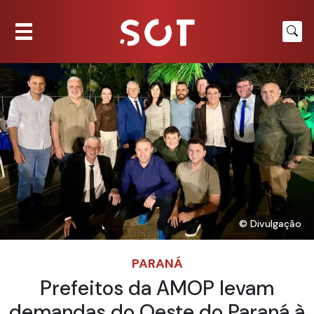
© Divulgação
PARANÁ
Prefeitos da AMOP levam
demandas do Oeste do Paraná à