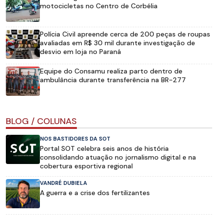
motocicletas no Centro de Corbélia
Polícia Civil apreende cerca de 200 peças de roupas
avaliadas em R$ 30 mil durante investigação de
desvio em loja no Paraná
Equipe do Consamu realiza parto dentro de
ambulância durante transferência na BR-277
BLOG / COLUNAS
NOS BASTIDORES DA SOT
Portal SOT celebra seis anos de história
consolidando atuação no jornalismo digital e na
cobertura esportiva regional
VANDRÉ DUBIELA
A guerra e a crise dos fertilizantes