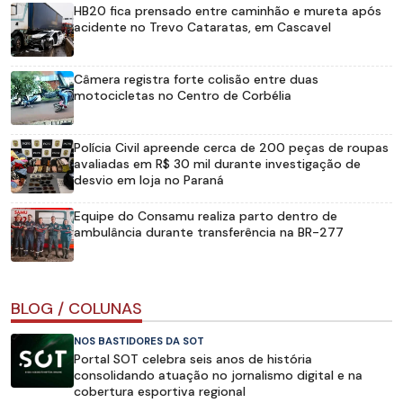
HB20 fica prensado entre caminhão e mureta após
acidente no Trevo Cataratas, em Cascavel
Câmera registra forte colisão entre duas
motocicletas no Centro de Corbélia
Polícia Civil apreende cerca de 200 peças de roupas
avaliadas em R$ 30 mil durante investigação de
desvio em loja no Paraná
Equipe do Consamu realiza parto dentro de
ambulância durante transferência na BR-277
BLOG / COLUNAS
NOS BASTIDORES DA SOT
Portal SOT celebra seis anos de história
consolidando atuação no jornalismo digital e na
cobertura esportiva regional