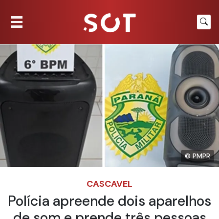
© PMPR
CASCAVEL
Polícia apreende dois aparelhos
de som e prende três pessoas