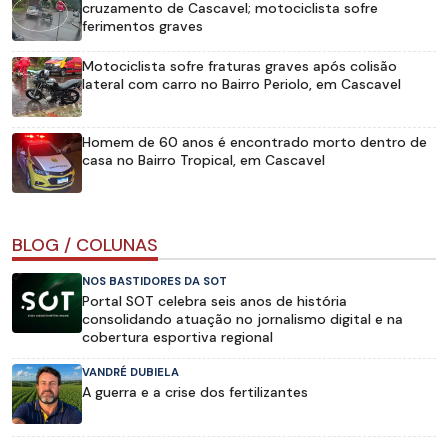
cruzamento de Cascavel; motociclista sofre
ferimentos graves
Motociclista sofre fraturas graves após colisão
lateral com carro no Bairro Periolo, em Cascavel
Homem de 60 anos é encontrado morto dentro de
casa no Bairro Tropical, em Cascavel
BLOG / COLUNAS
NOS BASTIDORES DA SOT
Portal SOT celebra seis anos de história
consolidando atuação no jornalismo digital e na
cobertura esportiva regional
VANDRÉ DUBIELA
A guerra e a crise dos fertilizantes