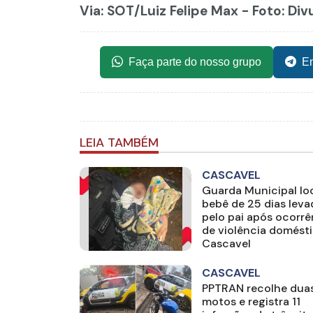
Via: SOT
/Luiz Felipe Max - Foto: Di
Faça parte do nosso grupo
En
LEIA TAMBÉM
CASCAVEL
Guarda Municipal loc
bebê de 25 dias lev
pelo pai após ocorrê
de violência domést
Cascavel
CASCAVEL
PPTRAN recolhe dua
motos e registra 11