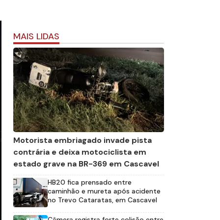
MAIS LIDAS
Motorista embriagado invade pista
contrária e deixa motociclista em
estado grave na BR-369 em Cascavel
HB20 fica prensado entre
caminhão e mureta após acidente
no Trevo Cataratas, em Cascavel
Câmera registra forte colisão entre