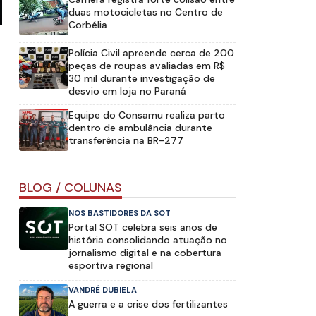
duas motocicletas no Centro de
Corbélia
Polícia Civil apreende cerca de 200
peças de roupas avaliadas em R$
30 mil durante investigação de
desvio em loja no Paraná
Equipe do Consamu realiza parto
dentro de ambulância durante
transferência na BR-277
BLOG / COLUNAS
NOS BASTIDORES DA SOT
Portal SOT celebra seis anos de
história consolidando atuação no
jornalismo digital e na cobertura
esportiva regional
VANDRÉ DUBIELA
A guerra e a crise dos fertilizantes