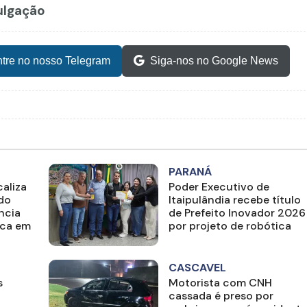
vulgação
tre no nosso Telegram
Siga-nos no Google News
PARANÁ
aliza
Poder Executivo de
ado
Itaipulândia recebe título
ncia
de Prefeito Inovador 2026
ica em
por projeto de robótica
CASCAVEL
s
Motorista com CNH
cassada é preso por