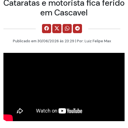
Cataratas e motorista fica ferido
em Cascavel
Publicado em
30/06/2026
às 23:29 | Por:
Luiz Felipe Max