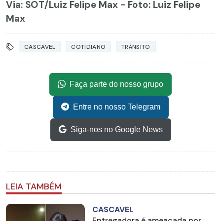
Via: SOT
/Luiz Felipe Max - Foto: Luiz Felipe
Max
CASCAVEL
COTIDIANO
TRÂNSITO
Faça parte do nosso grupo
Entre no nosso Telegram
Siga-nos no Google News
LEIA TAMBÉM
CASCAVEL
Entregadora é ameaçada por