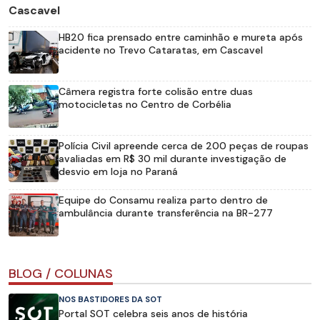
Cascavel
HB20 fica prensado entre caminhão e mureta após
acidente no Trevo Cataratas, em Cascavel
Câmera registra forte colisão entre duas
motocicletas no Centro de Corbélia
Polícia Civil apreende cerca de 200 peças de roupas
avaliadas em R$ 30 mil durante investigação de
desvio em loja no Paraná
Equipe do Consamu realiza parto dentro de
ambulância durante transferência na BR-277
BLOG / COLUNAS
NOS BASTIDORES DA SOT
Portal SOT celebra seis anos de história