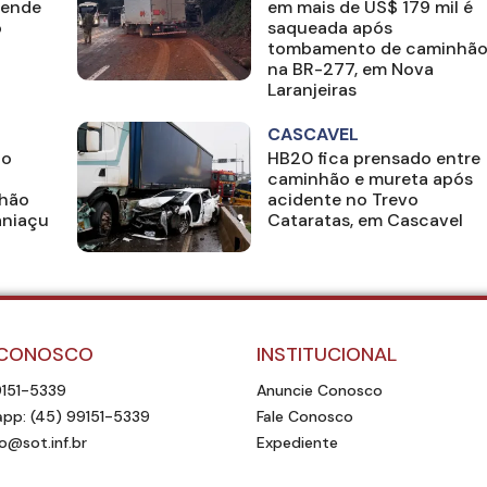
rende
em mais de US$ 179 mil é
o
saqueada após
tombamento de caminhã
na BR-277, em Nova
Laranjeiras
CASCAVEL
no
HB20 fica prensado entre
caminhão e mureta após
nhão
acidente no Trevo
aniaçu
Cataratas, em Cascavel
 CONOSCO
INSTITUCIONAL
9151-5339
Anuncie Conosco
pp: (45) 99151-5339
Fale Conosco
o@sot.inf.br
Expediente