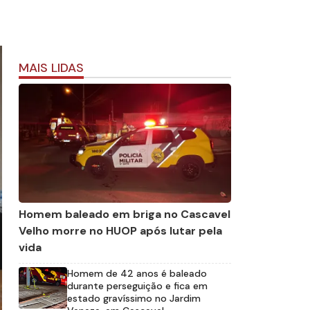
MAIS LIDAS
Homem baleado em briga no Cascavel
Velho morre no HUOP após lutar pela
vida
Homem de 42 anos é baleado
durante perseguição e fica em
estado gravíssimo no Jardim