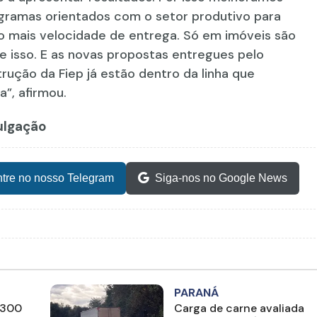
gramas orientados com o setor produtivo para
o mais velocidade de entrega. Só em imóveis são
e isso. E as novas propostas entregues pelo
trução da Fiep já estão dentro da linha que
”, afirmou.
vulgação
tre no nosso Telegram
Siga-nos no Google News
PARANÁ
 300
Carga de carne avaliada