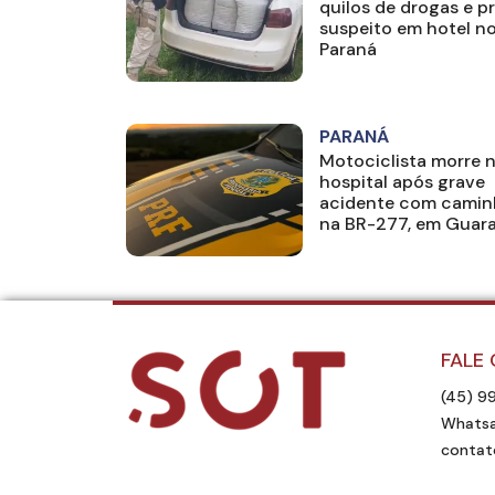
quilos de drogas e p
suspeito em hotel n
Paraná
PARANÁ
Motociclista morre 
hospital após grave
acidente com cami
na BR-277, em Guar
FALE
(45) 9
Whatsa
contat