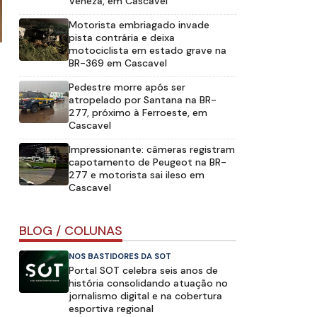
Veneza, em Cascavel
Motorista embriagado invade
pista contrária e deixa
motociclista em estado grave na
BR-369 em Cascavel
Pedestre morre após ser
atropelado por Santana na BR-
277, próximo à Ferroeste, em
Cascavel
Impressionante: câmeras registram
capotamento de Peugeot na BR-
277 e motorista sai ileso em
Cascavel
BLOG / COLUNAS
NOS BASTIDORES DA SOT
Portal SOT celebra seis anos de
história consolidando atuação no
jornalismo digital e na cobertura
esportiva regional