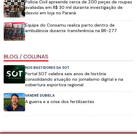
Polícia Civil apreende cerca de 200 peças de roupas
avaliadas em R$ 30 mil durante investigação de
desvio em loja no Paraná
Equipe do Consamu realiza parto dentro de
ambulância durante transferência na BR-277
BLOG / COLUNAS
NOS BASTIDORES DA SOT
Portal SOT celebra seis anos de história
consolidando atuação no jornalismo digital e na
cobertura esportiva regional
VANDRÉ DUBIELA
A guerra e a crise dos fertilizantes