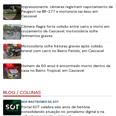
Impressionante: câmeras registram capotamento de
Peugeot na BR-277 e motorista sai ileso em
Cascavel
Câmera flagra forte colisão entre carro e moto em
cruzamento de Cascavel; motociclista sofre
ferimentos graves
Motociclista sofre fraturas graves após colisão
lateral com carro no Bairro Periolo, em Cascavel
Homem de 60 anos é encontrado morto dentro de
casa no Bairro Tropical, em Cascavel
BLOG / COLUNAS
NOS BASTIDORES DA SOT
Portal SOT celebra seis anos de história
consolidando atuação no jornalismo digital e na