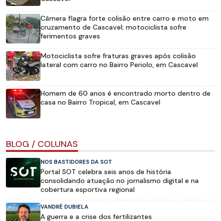
Câmera flagra forte colisão entre carro e moto em
cruzamento de Cascavel; motociclista sofre
ferimentos graves
Motociclista sofre fraturas graves após colisão
lateral com carro no Bairro Periolo, em Cascavel
Homem de 60 anos é encontrado morto dentro de
casa no Bairro Tropical, em Cascavel
BLOG / COLUNAS
NOS BASTIDORES DA SOT
Portal SOT celebra seis anos de história
consolidando atuação no jornalismo digital e na
cobertura esportiva regional
VANDRÉ DUBIELA
A guerra e a crise dos fertilizantes