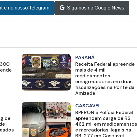
tre no nosso Telegram
Siga-nos no Google News
PARANÁ
 300
Receita Federal apreende
rende
mais de 4 mil
o
medicamentos
emagrecedores em duas
fiscalizações na Ponte da
Amizade
CASCAVEL
BPFRON e Polícia Federal
kg de
apreendem carga de R$
 de
462 mil em medicamentos
deados
e mercadorias ilegais na
BR-277 em Cascavel