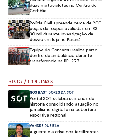
duas motocicletas no Centro de
Corbélia
Polícia Civil apreende cerca de 200
peças de roupas avaliadas em R$
30 mil durante investigação de
desvio em loja no Paraná
e
Equipe do Consamu realiza parto
dentro de ambulância durante
transferência na BR-277
BLOG / COLUNAS
NOS BASTIDORES DA SOT
Portal SOT celebra seis anos de
história consolidando atuação no
jornalismo digital e na cobertura
esportiva regional
VANDRÉ DUBIELA
A guerra e a crise dos fertilizantes