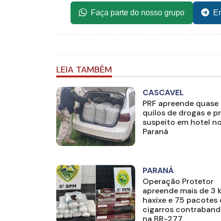
Faça parte do nosso grupo
En
LEIA TAMBÉM
CASCAVEL
PRF apreende quase
quilos de drogas e p
suspeito em hotel n
Paraná
PARANÁ
Operação Protetor
apreende mais de 3 
haxixe e 75 pacotes
cigarros contraban
na BR-277