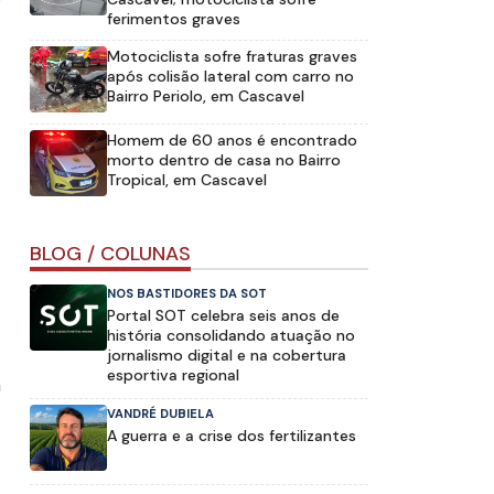
ferimentos graves
Motociclista sofre fraturas graves
após colisão lateral com carro no
Bairro Periolo, em Cascavel
Homem de 60 anos é encontrado
morto dentro de casa no Bairro
Tropical, em Cascavel
BLOG / COLUNAS
NOS BASTIDORES DA SOT
Portal SOT celebra seis anos de
história consolidando atuação no
jornalismo digital e na cobertura
esportiva regional
m
VANDRÉ DUBIELA
A guerra e a crise dos fertilizantes