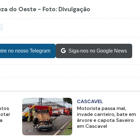
eza do Oeste - Foto: Divulgação
tre no nosso Telegram
Siga-nos no Google News
CASCAVEL
ntos
Motorista passa mal,
potar
invade canteiro, bate em
na
árvore e capota Saveiro
em Cascavel