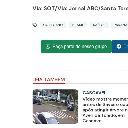
Via: SOT
/Via: Jornal ABC/Santa Ter
COTIDIANO
BRASIL
SAÚDE
PARANÁ
Faça parte do nosso grupo
En
LEIA TAMBÉM
CASCAVEL
Vídeo mostra mome
antes de Saveiro ca
após atingir árvore 
Avenida Toledo, em
Cascavel