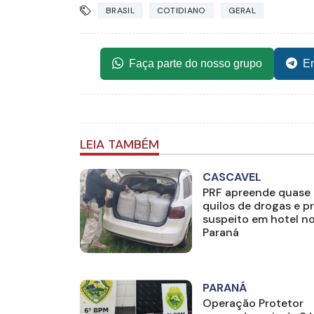
BRASIL
COTIDIANO
GERAL
Faça parte do nosso grupo
En
LEIA TAMBÉM
CASCAVEL
PRF apreende quase
quilos de drogas e p
suspeito em hotel n
Paraná
PARANÁ
Operação Protetor