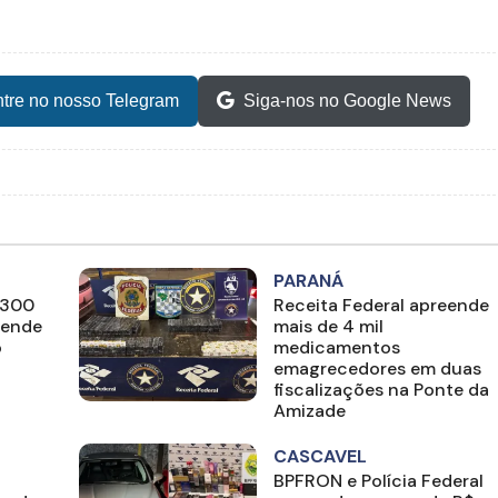
tre no nosso Telegram
Siga-nos no Google News
PARANÁ
 300
Receita Federal apreende
rende
mais de 4 mil
o
medicamentos
emagrecedores em duas
fiscalizações na Ponte da
Amizade
CASCAVEL
BPFRON e Polícia Federal