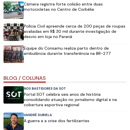
Câmera registra forte colisão entre duas
motocicletas no Centro de Corbélia
Polícia Civil apreende cerca de 200 peças de roupas
avaliadas em R$ 30 mil durante investigação de
desvio em loja no Paraná
Equipe do Consamu realiza parto dentro de
ambulância durante transferência na BR-277
BLOG / COLUNAS
NOS BASTIDORES DA SOT
Portal SOT celebra seis anos de história
consolidando atuação no jornalismo digital e na
cobertura esportiva regional
VANDRÉ DUBIELA
A guerra e a crise dos fertilizantes