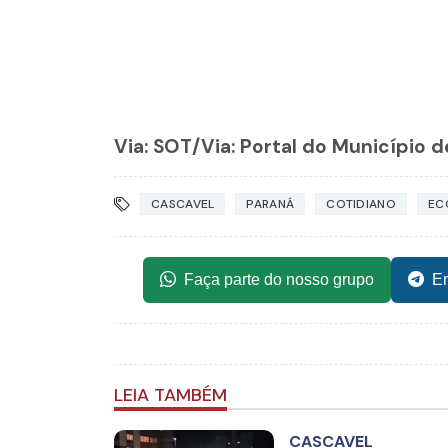
Via: SOT
/Via: Portal do Município d
CASCAVEL
PARANÁ
COTIDIANO
EC
Faça parte do nosso grupo
En
LEIA TAMBÉM
CASCAVEL