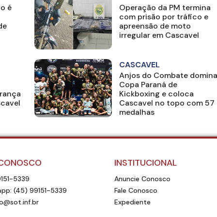
o é
Operação da PM termina
com prisão por tráfico e
de
apreensão de moto
irregular em Cascavel
CASCAVEL
Anjos do Combate domin
Copa Paraná de
rança
Kickboxing e coloca
scavel
Cascavel no topo com 57
medalhas
 CONOSCO
INSTITUCIONAL
9151-5339
Anuncie Conosco
pp: (45) 99151-5339
Fale Conosco
o@sot.inf.br
Expediente